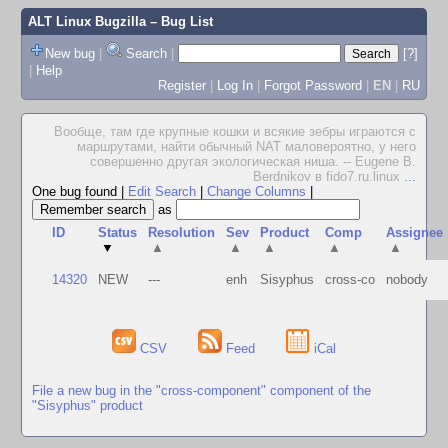
ALT Linux Bugzilla
– Bug List
New bug
|
Search
|
[?]
|
Help
Register
|
Log In
|
Forgot Password
|
EN
|
RU
Вообще, там где крупные кошки и всякие зебры играются с
маршрутами, найти обычный NAT маловероятно, у него
совершенно другая экологическая ниша. -- Eugene B.
Berdnikov в fido7.ru.linux
...
One bug found
|
Edit Search
|
Change Columns
|
as
ID
Status
Resolution
Sev
Product
Comp
Assignee
▼
▲
▲
▲
▲
▲
14320
NEW
---
enh
Sisyphus
cross-co
nobody
CSV
Feed
iCal
File a new bug in the "cross-component" component of the
"Sisyphus" product