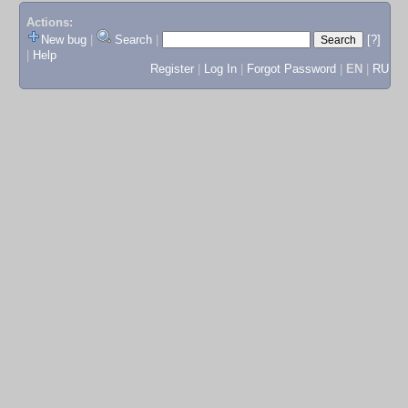
Actions:
New bug
|
Search
|
[?]
|
Help
Register
|
Log In
|
Forgot Password
|
EN
|
RU