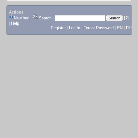
Actions:
New bug
|
Search
|
[?]
|
Help
Register
|
Log In
|
Forgot Password
|
EN
|
RU