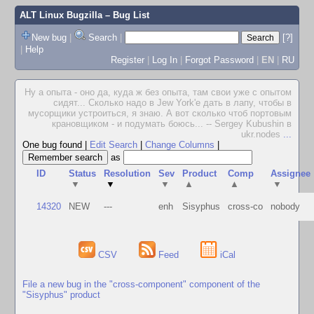
ALT Linux Bugzilla
– Bug List
New bug
|
Search
|
[?]
|
Help
Register
|
Log In
|
Forgot Password
|
EN
|
RU
Ну а опыта - оно да, куда ж без опыта, там свои уже с опытом
сидят... Сколько надо в Jew York'е дать в лапу, чтобы в
мусорщики устроиться, я знаю. А вот сколько чтоб портовым
крановщиком - и подумать боюсь... -- Sergey Kubushin в
ukr.nodes
...
One bug found
|
Edit Search
|
Change Columns
|
as
ID
Status
Resolution
Sev
Product
Comp
Assignee
▼
▼
▼
▲
▲
▼
14320
NEW
---
enh
Sisyphus
cross-co
nobody
CSV
Feed
iCal
File a new bug in the "cross-component" component of the
"Sisyphus" product