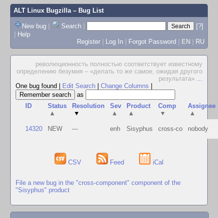
ALT Linux Bugzilla
– Bug List
New bug
|
Search
|
[?]
|
Help
Register
|
Log In
|
Forgot Password
|
EN
|
RU
революционность полностью соответствует известному
определению безумия – «делать то же самое, ожидая другого
результата»
...
One bug found
|
Edit Search
|
Change Columns
|
as
ID
Status
Resolution
Sev
Product
Comp
Assignee
▲
▼
▲
▲
▼
▲
14320
NEW
---
enh
Sisyphus
cross-co
nobody
CSV
Feed
iCal
File a new bug in the "cross-component" component of the
"Sisyphus" product