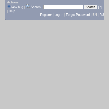
Actions:
New bug
|
Search
|
[?]
|
Help
Register
|
Log In
|
Forgot Password
|
EN
|
RU