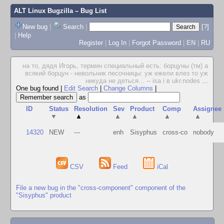
ALT Linux Bugzilla
– Bug List
New bug
|
Search
|
[?]
|
Help
Register
|
Log In
|
Forgot Password
|
EN
|
RU
на то, дядя Игорь, термин специальный есть: борцуны (тм) а
всякий борцун - невольник песочницы: уж ежели влез то уж
никуда не деться... -- isa i в ukr.nodes
...
One bug found
|
Edit Search
|
Change Columns
|
as
ID
Status
Resolution
Sev
Product
Comp
Assignee
▼
▲
▲
▲
▲
▲
14320
NEW
---
enh
Sisyphus
cross-co
nobody
CSV
Feed
iCal
File a new bug in the "cross-component" component of the
"Sisyphus" product