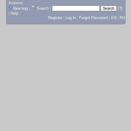
Actions:
New bug
|
Search
|
[?]
|
Help
Register
|
Log In
|
Forgot Password
|
EN
|
RU