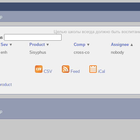
p
Целью школы всегда должно быть воспитани
as
Sev
▼
Product
▼
Comp
▼
Assignee
▲
enh
Sisyphus
cross-co
nobody
CSV
Feed
iCal
product
lp