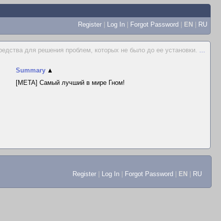
Register
|
Log In
|
Forgot Password
|
EN
|
RU
редства для решения проблем, которых не было до ее установки.
...
Summary
▲
[META] Самый лучший в мире Гном!
Register
|
Log In
|
Forgot Password
|
EN
|
RU