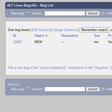
ALT Linux Bugzilla
– Bug List
New bug
|
Search
|
[?]
|
Hel
One bug found
|
Edit Search
|
Change Columns
|
ID
Status
▼
Resolution
Sev
Pr
15403
NEW
---
nor
Si
File a new bug in the "cross-component" component of the "Sisyphus" 
Actions:
New bug
|
Search
|
[?]
|
He