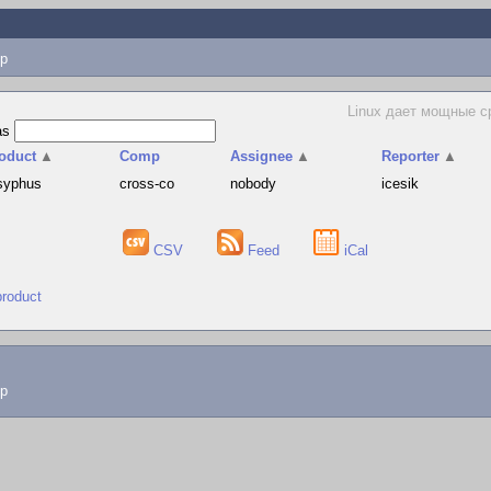
p
Linux дает мощные с
as
oduct
▲
Comp
Assignee
▲
Reporter
▲
syphus
cross-co
nobody
icesik
CSV
Feed
iCal
product
lp