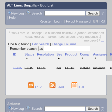
ALT Linux Bugzilla
– Bug List
New bug
|
Search
|
[?]
|
Help
Register
|
Log In
|
Forgot Password
|
EN
|
RU
Чтобы rpm -e --nodeps не выносил пакеты, а довольствовался
лишь мозгом - такое, признаться, вижу впервые :) --
morozov@
...
One bug found
|
Edit Search
|
Change Columns
|
as
ID
Status
Resolution
Sev
Product
Comp
Assignee
R
▲
▲
▲
▲
▲
16715
CLOS
DUPL
nor
ПСПО
installe
ruslandh
k
CSV
Feed
iCal
Actions:
New bug
|
Search
|
[?]