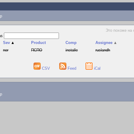
p
Это похоже на 
as
Sev
▲
Product
Comp
Assignee
▲
nor
ПСПО
installe
ruslandh
CSV
Feed
iCal
lp