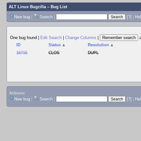
ALT Linux Bugzilla
– Bug List
New bug
|
Search
|
[?]
|
Hel
One bug found
|
Edit Search
|
Change Columns
|
ID
Status
▲
Resolution
▲
16715
CLOS
DUPL
Actions:
New bug
|
Search
|
[?]
|
He