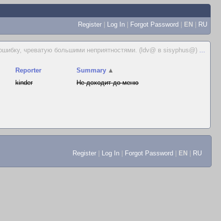
Register
|
Log In
|
Forgot Password
|
EN
|
RU
ошибку, чреватую большими неприятностями. (ldv@ в sisyphus@)
...
Reporter
Summary
▲
kinder
Не доходит до меню
Register
|
Log In
|
Forgot Password
|
EN
|
RU