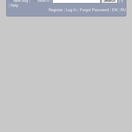
New bug
|
Search
|
[?]
|
Help
Register
|
Log In
|
Forgot Password
|
EN
|
RU