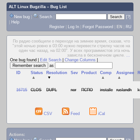
ALT Linux Bugzilla
– Bug List
New bug
|
Search
|
[?]
|
Help
Register
|
Log In
|
Forgot Password
|
EN
|
RU
По радио сообщили о переходе на зимнее время, сказав, что
"этой ночью ровно в 03:00 нужно перевести стрелку часов на
один час назад, на 02:00". У всех программистов эта ночь
зависла в бесконечном цикле.
...
One bug found
|
Edit Search
|
Change Columns
|
as
ID
Status
Resolution
Sev
Product
Comp
Assignee
R
▲
▼
▲
▲
16715
CLOS
DUPL
nor
ПСПО
installe
ruslandh
k
CSV
Feed
iCal
Actions: