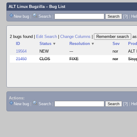
ALT Linux Bugzilla
– Bug List
New bug
|
Search
|
[?]
|
Hel
2 bugs found
|
Edit Search
|
Change Columns
|
a
ID
Status
▼
Resolution
▼
Sev
Prod
19564
NEW
---
nor
ALT 
21450
CLOS
FIXE
nor
Sisy
Actions:
New bug
|
Search
|
[?]
|
He