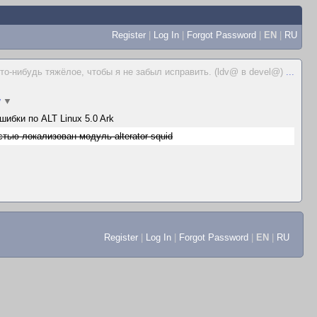
Register
|
Log In
|
Forgot Password
|
EN
|
RU
что-нибудь тяжёлое, чтобы я не забыл исправить. (ldv@ в devel@)
...
y
▼
ибки по ALT Linux 5.0 Ark
тью локализован модуль alterator-squid
Register
|
Log In
|
Forgot Password
|
EN
|
RU