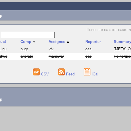
p
Повесьте на этот пакет 
s
uct
Comp
▼
Assignee
▲
Reporter
Summar
Linu
bugs
ldv
cas
[META] Ош
phus
alterato
manowar
cas
Не полнос
CSV
Feed
iCal
lp