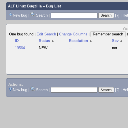
ALT Linux Bugzilla
– Bug List
New bug
|
Search
|
[?]
|
Hel
Об
One bug found
|
Edit Search
|
Change Columns
|
ID
Status
▲
Resolution
▲
Sev
▲
19564
NEW
---
nor
Actions:
New bug
|
Search
|
[?]
|
He