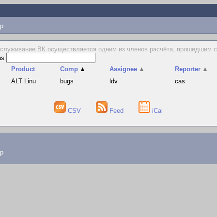
p
служивание ВК осуществляется одним из членов расчёта, прошедшим с
as
Product
Comp
▲
Assignee
▲
Reporter
▲
ALT Linu
bugs
ldv
cas
CSV
Feed
iCal
lp