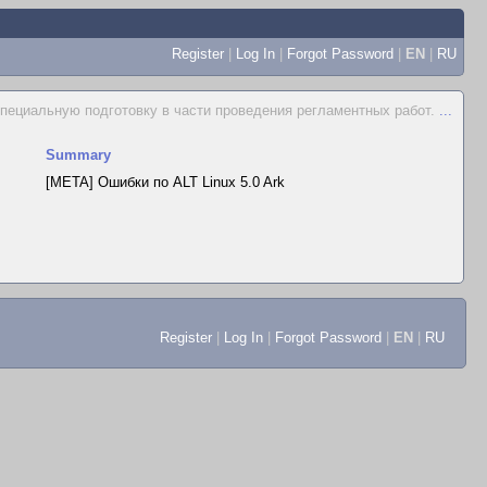
Register
|
Log In
|
Forgot Password
|
EN
|
RU
пециальную подготовку в части проведения регламентных работ.
...
Summary
[META] Ошибки по ALT Linux 5.0 Ark
Register
|
Log In
|
Forgot Password
|
EN
|
RU