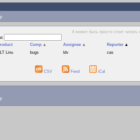
p
А может быть просто стоит читать о
as
roduct
Comp
▲
Assignee
▲
Reporter
▲
LT Linu
bugs
ldv
cas
CSV
Feed
iCal
lp