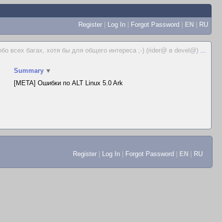
Register
|
Log In
|
Forgot Password
|
EN
|
RU
бо всех багах, хотя бы для общего интереса ;-) (rider@ в devel@)
...
Summary
▼
[META] Ошибки по ALT Linux 5.0 Ark
Register
|
Log In
|
Forgot Password
|
EN
|
RU