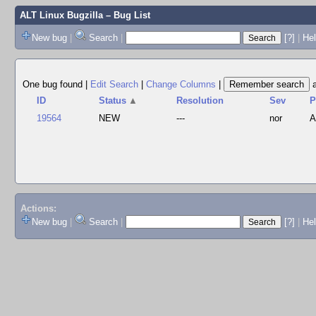
ALT Linux Bugzilla
– Bug List
New bug
|
Search
|
[?]
|
Hel
One bug found
|
Edit Search
|
Change Columns
|
ID
Status
▲
Resolution
Sev
P
19564
NEW
---
nor
A
Actions:
New bug
|
Search
|
[?]
|
He