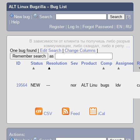
ALT Linux Bugzilla
– Bug List
New bug
|
Search
|
[?]
|
Help
Register
|
Log In
|
Forgot Password
|
EN
|
RU
В зависимости от клиента ты получишь либо pазpыв
коммуникации, либо скандал, либо в pепу.
...
One bug found
|
Edit Search
|
Change Columns
|
as
ID
Status
Resolution
Sev
Product
Comp
Assignee
R
▲
▲
▲
▲
19564
NEW
---
nor
ALT Linu
bugs
ldv
c
CSV
Feed
iCal
Actions: