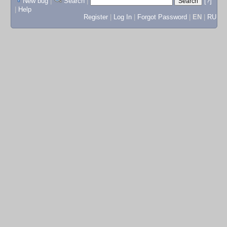
New bug
|
Search
|
[?]
|
Help
Register
|
Log In
|
Forgot Password
|
EN
|
RU