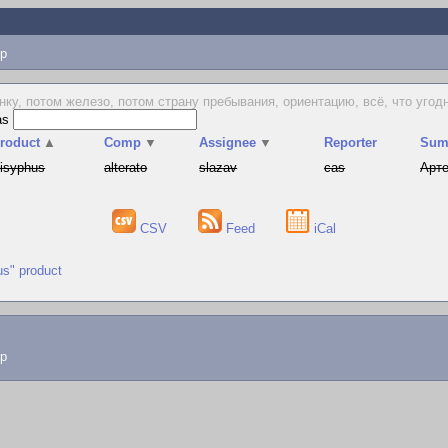
p
ку, потом железо, потом страну пребывания, ориентацию, всё, что угод
as
roduct
▲
Comp
▼
Assignee
▼
Reporter
Sum
isyphus
alterato
slazav
cas
Арте
CSV
Feed
iCal
us" product
lp