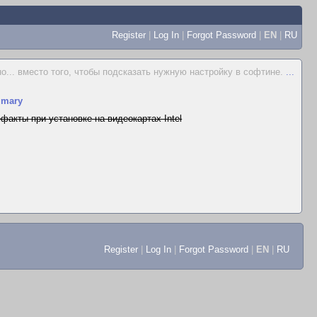
Register
|
Log In
|
Forgot Password
|
EN
|
RU
но... вместо того, чтобы подсказать нужную настройку в софтине.
...
mary
факты при установке на видеокартах Intel
Register
|
Log In
|
Forgot Password
|
EN
|
RU