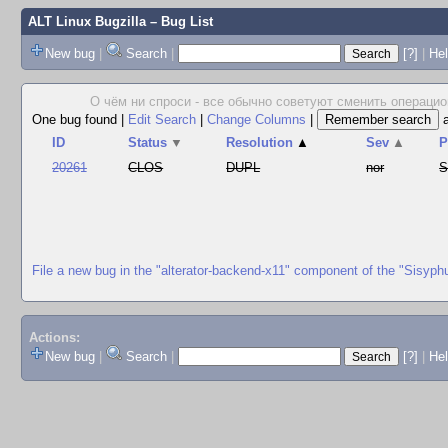
ALT Linux Bugzilla
– Bug List
New bug
|
Search
|
[?]
|
Hel
О чём ни спроси - все обычно советуют сменить операцион
One bug found
|
Edit Search
|
Change Columns
|
ID
Status
▼
Resolution
▲
Sev
▲
P
20261
CLOS
DUPL
nor
S
File a new bug in the "alterator-backend-x11" component of the "Sisyph
Actions:
New bug
|
Search
|
[?]
|
He