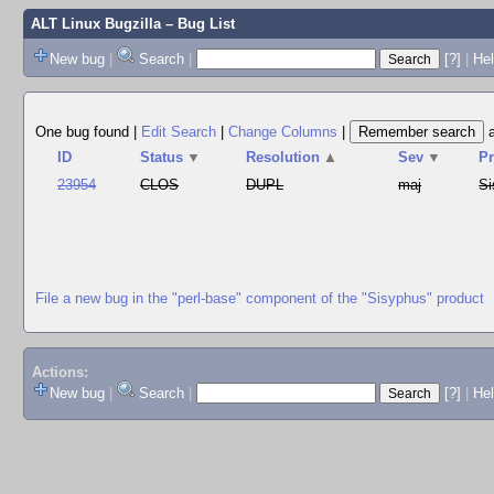
ALT Linux Bugzilla
– Bug List
New bug
|
Search
|
[?]
|
Hel
One bug found
|
Edit Search
|
Change Columns
|
ID
Status
▼
Resolution
▲
Sev
▼
P
23954
CLOS
DUPL
maj
Si
File a new bug in the "perl-base" component of the "Sisyphus" product
Actions:
New bug
|
Search
|
[?]
|
He