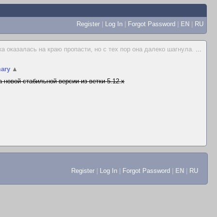
Register
|
Log In
|
Forgot Password
|
EN
|
RU
 оказалась на краю пропасти, но с тех пор она далеко шагнула.
...
ary
▲
 новой стабильной версии из ветки 5.12.x
Register
|
Log In
|
Forgot Password
|
EN
|
RU