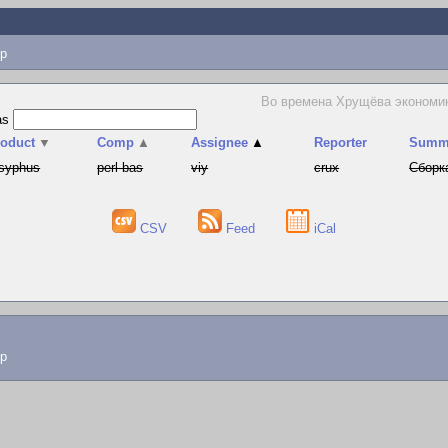
p
Во времена Хрущёва экономика
as
roduct
▼
Comp
▲
Assignee
▲
Reporter
Summ
syphus
perl-bas
viy
crux
Сборка
CSV
Feed
iCal
lp