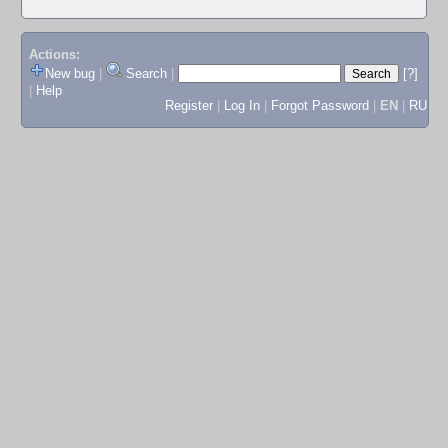
Actions:
New bug
|
Search
|
[?]
|
Help
Register
|
Log In
|
Forgot Password
|
EN
|
RU