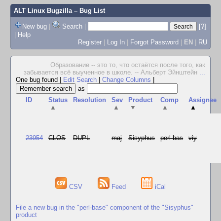
ALT Linux Bugzilla
– Bug List
New bug
|
Search
|
[?]
|
Help
Register
|
Log In
|
Forgot Password
|
EN
|
RU
Образование -- это то, что остаётся после того, как
забывается всё выученное в школе. -- Альберт Эйнштейн
...
One bug found
|
Edit Search
|
Change Columns
|
as
ID
Status
Resolution
Sev
Product
Comp
Assignee
▲
▲
▼
▲
▲
23954
CLOS
DUPL
maj
Sisyphus
perl-bas
viy
CSV
Feed
iCal
File a new bug in the "perl-base" component of the "Sisyphus"
product