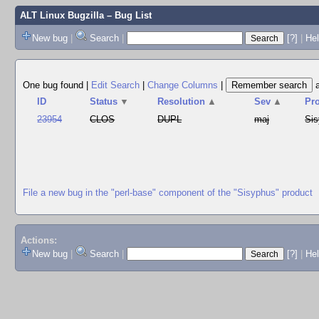
ALT Linux Bugzilla
– Bug List
New bug
|
Search
|
[?]
|
Hel
One bug found
|
Edit Search
|
Change Columns
|
ID
Status
▼
Resolution
▲
Sev
▲
Pr
23954
CLOS
DUPL
maj
Si
File a new bug in the "perl-base" component of the "Sisyphus" product
Actions:
New bug
|
Search
|
[?]
|
He