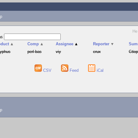
p
Не
as
oduct
▲
Comp
▲
Assignee
▲
Reporter
▼
Sum
syphus
perl-bas
viy
crux
Сбор
CSV
Feed
iCal
lp