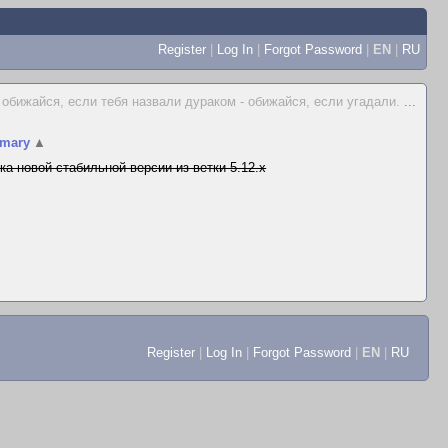
Register
|
Log In
|
Forgot Password
|
EN
|
RU
 обижайся, если тебя назвали дураком - обижайся, если угадали.
...
mary
▲
ка новой стабильной версии из ветки 5.12.x
Register
|
Log In
|
Forgot Password
|
EN
|
RU