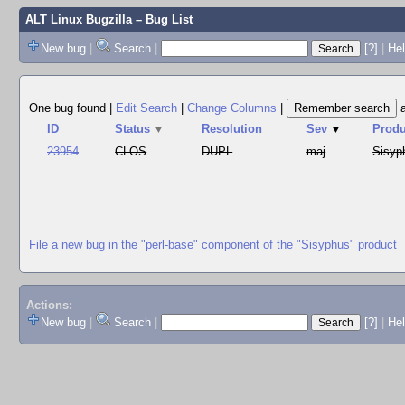
ALT Linux Bugzilla
– Bug List
New bug
|
Search
|
[?]
|
Hel
One bug found
|
Edit Search
|
Change Columns
|
ID
Status
▼
Resolution
Sev
▼
Produ
23954
CLOS
DUPL
maj
Sisyp
File a new bug in the "perl-base" component of the "Sisyphus" product
Actions:
New bug
|
Search
|
[?]
|
He