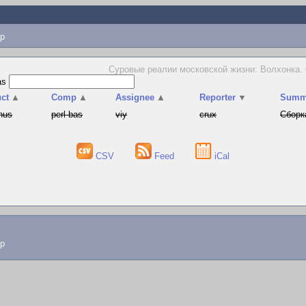
p
Суровые реалии московской жизни: Волхонка. 
as
ct
▲
Comp
▲
Assignee
▲
Reporter
▼
Summ
hus
perl-bas
viy
crux
Сборк
CSV
Feed
iCal
lp