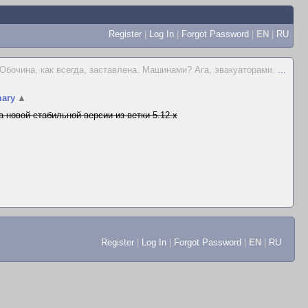
Register
|
Log In
|
Forgot Password
|
EN
|
RU
Обочина, как всегда, заставлена. Машинами? Ага, эвакуаторами.
...
ary
▲
а новой стабильной версии из ветки 5.12.x
Register
|
Log In
|
Forgot Password
|
EN
|
RU