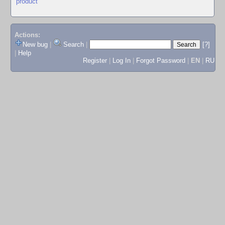
product
Actions:
New bug
|
Search
|
[?]
|
Help
Register
|
Log In
|
Forgot Password
|
EN
|
RU