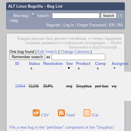
ALT Linux Bugzilla
– Bug List
New bug
|
Search
|
[?]
|
Help
Register
|
Log In
|
Forgot Password
|
EN
|
RU
Бардак раньше был делом стихийным, а теперь бардаком
планово занимается глобальная ассоциация. -- Dimitri
Tarassenko в typo3-russia@
...
One bug found
|
Edit Search
|
Change Columns
|
as
ID
Status
Resolution
Sev
Product
Comp
Assignee
▲
▼
▲
▲
▼
23954
CLOS
DUPL
maj
Sisyphus
perl-bas
viy
CSV
Feed
iCal
File a new bug in the "perl-base" component of the "Sisyphus"