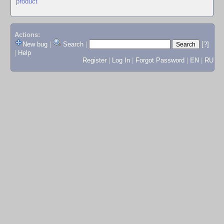
product
Actions:
New bug
|
Search
|
[?]
|
Help
Register
|
Log In
|
Forgot Password
|
EN
|
RU