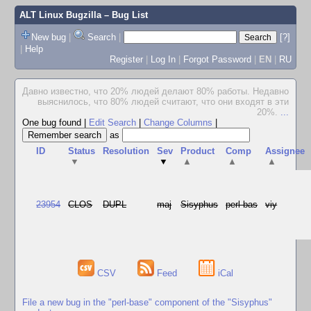
ALT Linux Bugzilla
– Bug List
New bug
|
Search
|
[?]
|
Help
Register
|
Log In
|
Forgot Password
|
EN
|
RU
Давно известно, что 20% людей делают 80% работы. Недавно
выяснилось, что 80% людей считают, что они входят в эти
20%.
...
One bug found
|
Edit Search
|
Change Columns
|
as
ID
Status
Resolution
Sev
Product
Comp
Assignee
▼
▼
▲
▲
▲
23954
CLOS
DUPL
maj
Sisyphus
perl-bas
viy
CSV
Feed
iCal
File a new bug in the "perl-base" component of the "Sisyphus"