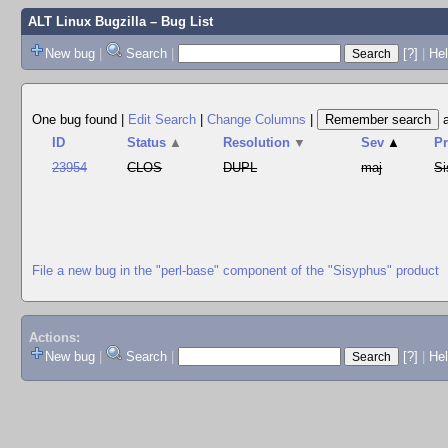
ALT Linux Bugzilla
– Bug List
New bug
|
Search
|
[?]
|
Hel
One bug found
|
Edit Search
|
Change Columns
|
ID
Status
▲
Resolution
▼
Sev
▲
P
23954
CLOS
DUPL
maj
Si
File a new bug in the "perl-base" component of the "Sisyphus" product
Actions:
New bug
|
Search
|
[?]
|
He