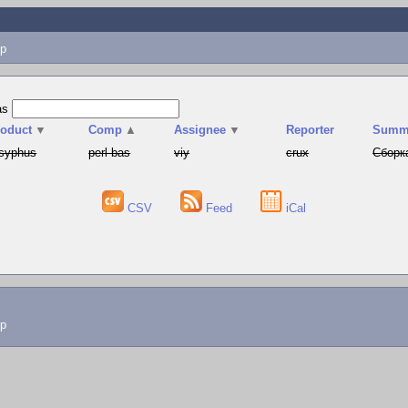
p
as
roduct
▼
Comp
▲
Assignee
▼
Reporter
Summ
syphus
perl-bas
viy
crux
Сборка
CSV
Feed
iCal
lp