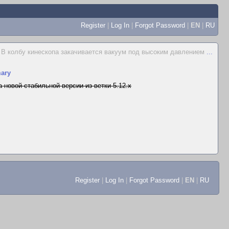
Register
|
Log In
|
Forgot Password
|
EN
|
RU
В колбу кинескопа закачивается вакуум под высоким давлением
...
ary
 новой стабильной версии из ветки 5.12.x
Register
|
Log In
|
Forgot Password
|
EN
|
RU