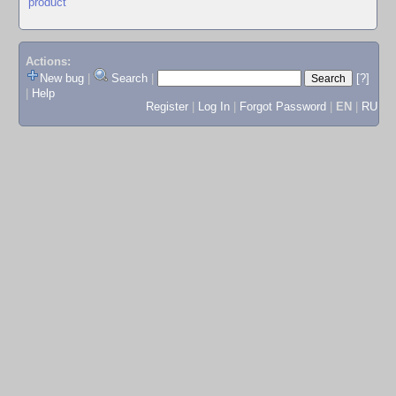
product
Actions:
New bug
|
Search
|
[?]
|
Help
Register
|
Log In
|
Forgot Password
|
EN
|
RU