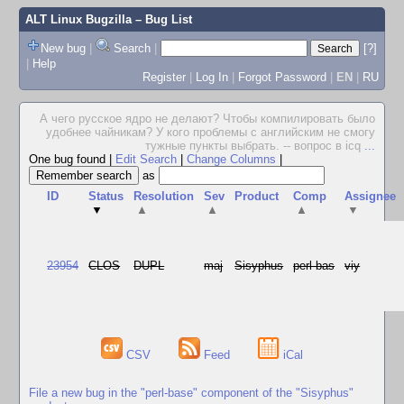
ALT Linux Bugzilla
– Bug List
New bug
|
Search
|
[?]
|
Help
Register
|
Log In
|
Forgot Password
|
EN
|
RU
А чего русское ядро не делают? Чтобы компилировать было
удобнее чайникам? У кого проблемы с английским не смогу
тужные пункты выбрать. -- вопрос в icq
...
One bug found
|
Edit Search
|
Change Columns
|
as
ID
Status
Resolution
Sev
Product
Comp
Assignee
▼
▲
▲
▲
▼
23954
CLOS
DUPL
maj
Sisyphus
perl-bas
viy
CSV
Feed
iCal
File a new bug in the "perl-base" component of the "Sisyphus"