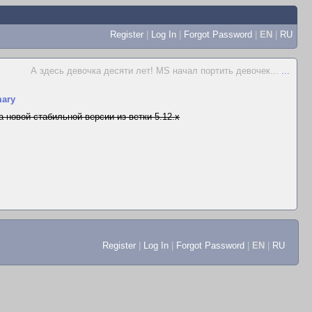
Register
|
Log In
|
Forgot Password
|
EN
|
RU
А здесь девочка десяти лет! MS начал портить девочек...
...
ary
а новой стабильной версии из ветки 5.12.x
Register
|
Log In
|
Forgot Password
|
EN
|
RU