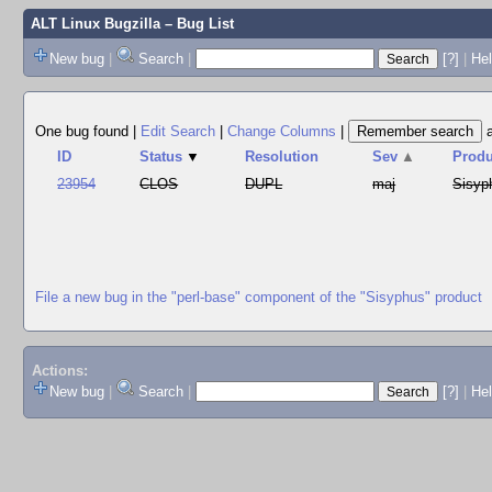
ALT Linux Bugzilla
– Bug List
New bug
|
Search
|
[?]
|
Hel
One bug found
|
Edit Search
|
Change Columns
|
ID
Status
▼
Resolution
Sev
▲
Produ
23954
CLOS
DUPL
maj
Sisyp
File a new bug in the "perl-base" component of the "Sisyphus" product
Actions:
New bug
|
Search
|
[?]
|
He