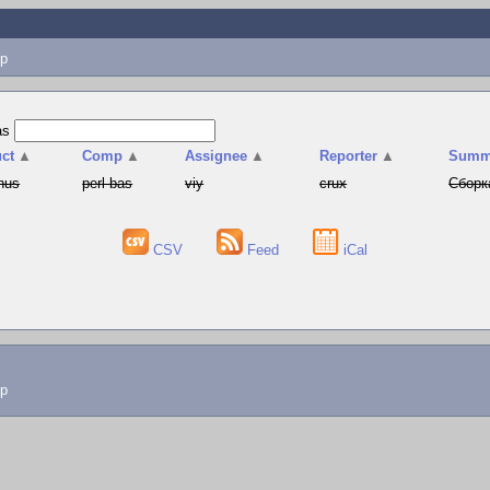
p
as
ct
▲
Comp
▲
Assignee
▲
Reporter
▲
Summ
hus
perl-bas
viy
crux
Сборк
CSV
Feed
iCal
lp