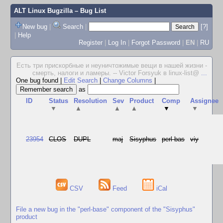
ALT Linux Bugzilla
– Bug List
New bug
|
Search
|
[?]
|
Help
Register
|
Log In
|
Forgot Password
|
EN
|
RU
Есть три прискорбные и неуничтожимые вещи в нашей жизни -
смерть, налоги и ламеры. -- Victor Forsyuk в linux-list@
...
One bug found
|
Edit Search
|
Change Columns
|
as
ID
Status
Resolution
Sev
Product
Comp
Assignee
▼
▲
▲
▲
▼
▼
23954
CLOS
DUPL
maj
Sisyphus
perl-bas
viy
CSV
Feed
iCal
File a new bug in the "perl-base" component of the "Sisyphus"
product