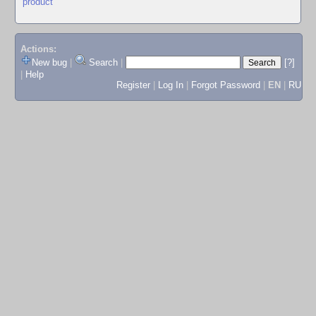
product
Actions:
New bug
|
Search
|
[?]
|
Help
Register
|
Log In
|
Forgot Password
|
EN
|
RU