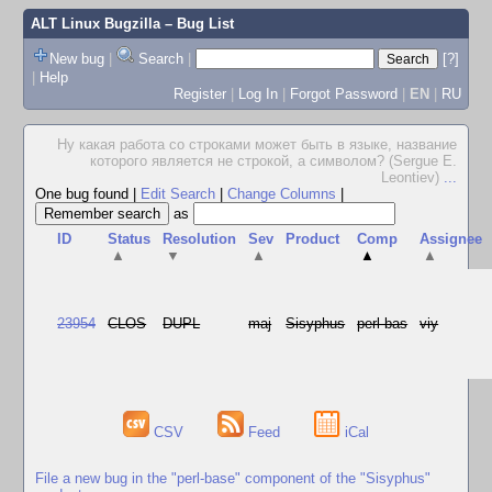
ALT Linux Bugzilla
– Bug List
New bug
|
Search
|
[?]
|
Help
Register
|
Log In
|
Forgot Password
|
EN
|
RU
Ну какая работа со строками может быть в языке, название
которого является не строкой, а символом? (Sergue E.
Leontiev)
...
One bug found
|
Edit Search
|
Change Columns
|
as
ID
Status
Resolution
Sev
Product
Comp
Assignee
▲
▼
▲
▲
▲
23954
CLOS
DUPL
maj
Sisyphus
perl-bas
viy
CSV
Feed
iCal
File a new bug in the "perl-base" component of the "Sisyphus"