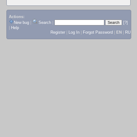
Actions:
New bug
|
Search
|
[?]
|
Help
Register
|
Log In
|
Forgot Password
|
EN
|
RU