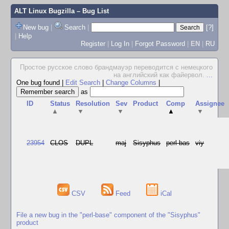
ALT Linux Bugzilla
– Bug List
New bug
|
Search
|
[?]
|
Help
Register
|
Log In
|
Forgot Password
|
EN
|
RU
Простое русское слово брандмауэр переводится с немецкого
на английский как файервол.
...
One bug found
|
Edit Search
|
Change Columns
|
as
ID
Status
Resolution
Sev
Product
Comp
Assignee
▲
▼
▼
▲
▼
23954
CLOS
DUPL
maj
Sisyphus
perl-bas
viy
CSV
Feed
iCal
File a new bug in the "perl-base" component of the "Sisyphus"
product