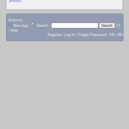
product
Actions:
New bug
|
Search
|
[?]
|
Help
Register
|
Log In
|
Forgot Password
|
EN
|
RU