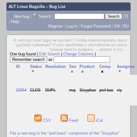
ALT Linux Bugzilla
– Bug List
New bug
|
Search
|
[?]
|
Help
Register
|
Log In
|
Forgot Password
|
EN
|
RU
А чего русское ядро не делают? Чтобы компилировать было
удобнее чайникам? У кого проблемы с английским не смогу
тужные пункты выбрать. -- вопрос в icq
...
One bug found
|
Edit Search
|
Change Columns
|
as
ID
Status
Resolution
Sev
Product
Comp
Assignee
▼
▲
▲
▲
▼
23954
CLOS
DUPL
maj
Sisyphus
perl-bas
viy
CSV
Feed
iCal
File a new bug in the "perl-base" component of the "Sisyphus"