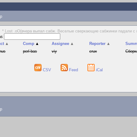
p
* Lost .oO(вчера выпал сабж. Веселые сверкающие сабжинки падали с
as
ct
▲
Comp
▲
Assignee
▲
Reporter
▲
Summ
hus
perl-bas
viy
crux
Сборк
CSV
Feed
iCal
lp