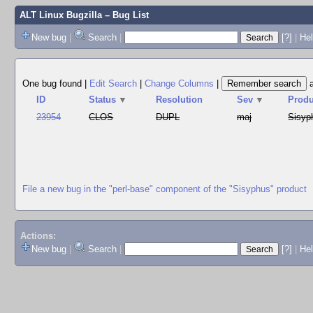
ALT Linux Bugzilla
– Bug List
New bug
|
Search
|
[?]
|
Hel
One bug found
|
Edit Search
|
Change Columns
|
ID
Status
▼
Resolution
Sev
▼
Produ
23954
CLOS
DUPL
maj
Sisyp
File a new bug in the "perl-base" component of the "Sisyphus" product
Actions:
New bug
|
Search
|
[?]
|
He