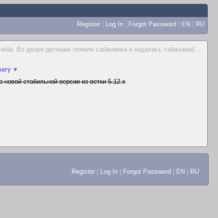
Register
|
Log In
|
Forgot Password
|
EN
|
RU
 неба. Во дворе детишки лепили сабжевика и кидались сабжками)
...
ary
▼
а новой стабильной версии из ветки 5.12.x
Register
|
Log In
|
Forgot Password
|
EN
|
RU