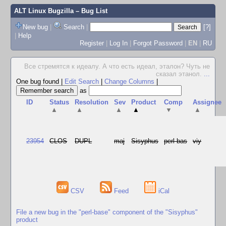
ALT Linux Bugzilla
– Bug List
New bug
|
Search
|
[?]
|
Help
Register
|
Log In
|
Forgot Password
|
EN
|
RU
Все стремятся к идеалу. А что есть идеал, эталон? Чуть не
сказал этанол.
...
One bug found
|
Edit Search
|
Change Columns
|
as
ID
Status
Resolution
Sev
Product
Comp
Assignee
▲
▲
▲
▲
▼
▲
23954
CLOS
DUPL
maj
Sisyphus
perl-bas
viy
CSV
Feed
iCal
File a new bug in the "perl-base" component of the "Sisyphus"
product