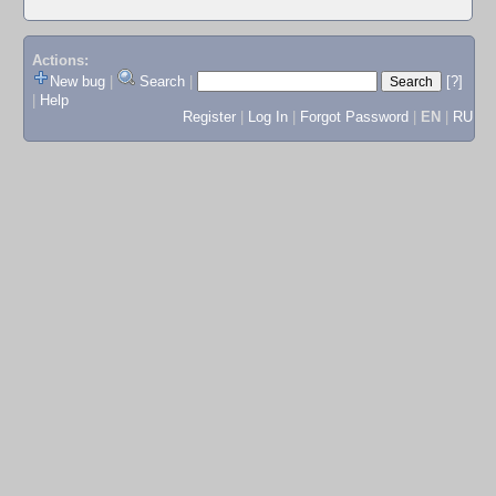
Actions:
New bug
|
Search
|
[?]
|
Help
Register
|
Log In
|
Forgot Password
|
EN
|
RU