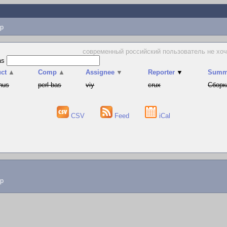
p
современный российский пользователь не хочет
as
ct
▲
Comp
▲
Assignee
▼
Reporter
▼
Summ
hus
perl-bas
viy
crux
Сборк
CSV
Feed
iCal
lp