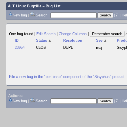
ALT Linux Bugzilla
– Bug List
New bug
|
Search
|
[?]
|
Hel
One bug found
|
Edit Search
|
Change Columns
|
ID
Status
▲
Resolution
Sev
▲
Produ
23954
CLOS
DUPL
maj
Sisyp
File a new bug in the "perl-base" component of the "Sisyphus" product
Actions:
New bug
|
Search
|
[?]
|
He