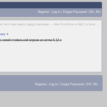
Register
|
Log In
|
Forgot Password
|
EN
|
RU
 ни о чем иметь представление. -- Alex Korchmar в fido7.ru.linux
...
ary
▼
а новой стабильной версии из ветки 5.12.x
Register
|
Log In
|
Forgot Password
|
EN
|
RU