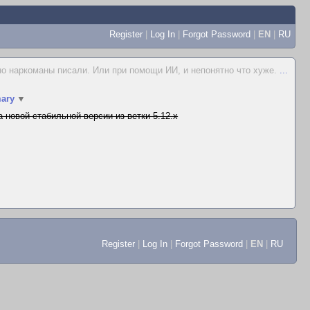
Register
|
Log In
|
Forgot Password
|
EN
|
RU
но наркоманы писали. Или при помощи ИИ, и непонятно что хуже.
...
ary
▼
 новой стабильной версии из ветки 5.12.x
Register
|
Log In
|
Forgot Password
|
EN
|
RU