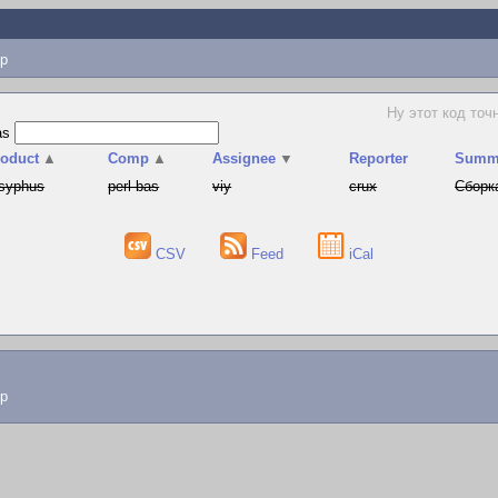
p
Ну этот код точ
as
roduct
▲
Comp
▲
Assignee
▼
Reporter
Summ
syphus
perl-bas
viy
crux
Сборка
CSV
Feed
iCal
lp