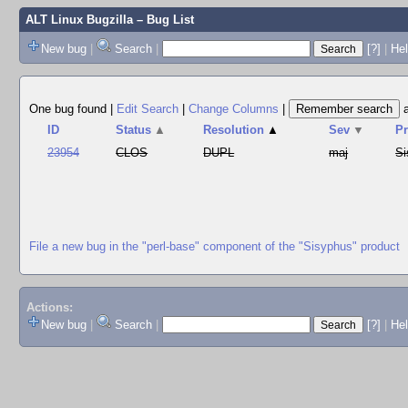
ALT Linux Bugzilla
– Bug List
New bug
|
Search
|
[?]
|
Hel
One bug found
|
Edit Search
|
Change Columns
|
ID
Status
▲
Resolution
▲
Sev
▼
P
23954
CLOS
DUPL
maj
Si
File a new bug in the "perl-base" component of the "Sisyphus" product
Actions:
New bug
|
Search
|
[?]
|
He