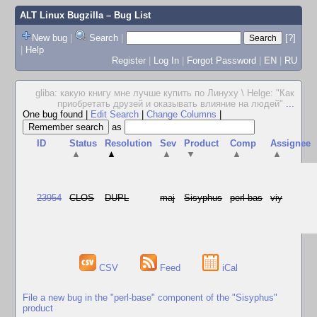
ALT Linux Bugzilla
– Bug List
New bug
|
Search
|
[?]
|
Help
Register
|
Log In
|
Forgot Password
|
EN
|
RU
gliba: какую книгу мне лучше купить по Линуху \ Helge: "Как
приобретать друзей и оказывать влияние на людей"
...
One bug found
|
Edit Search
|
Change Columns
|
as
ID
Status
Resolution
Sev
Product
Comp
Assignee
▲
▲
▲
▼
▲
▲
23954
CLOS
DUPL
maj
Sisyphus
perl-bas
viy
CSV
Feed
iCal
File a new bug in the "perl-base" component of the "Sisyphus"
product