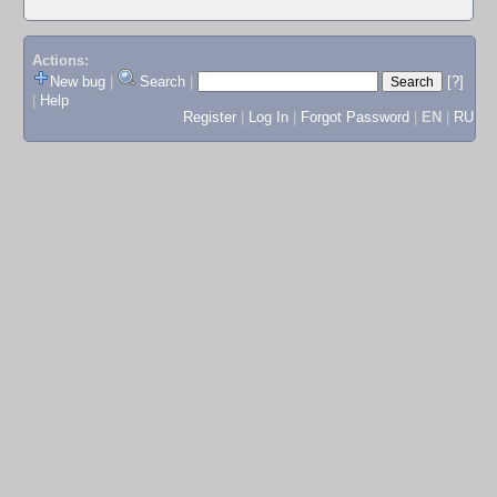
Actions:
New bug
|
Search
|
[?]
|
Help
Register
|
Log In
|
Forgot Password
|
EN
|
RU