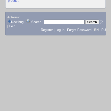
product
Actions:
New bug
|
Search
|
[?]
|
Help
Register
|
Log In
|
Forgot Password
|
EN
|
RU