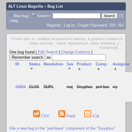
ALT Linux Bugzilla
– Bug List
New bug
|
Search
|
[?]
|
Help
Register
|
Log In
|
Forgot Password
|
EN
|
RU
Чтобы rpm -e --nodeps не выносил пакеты, а довольствовался
лишь мозгом - такое, признаться, вижу впервые :) --
morozov@
...
One bug found
|
Edit Search
|
Change Columns
|
as
ID
Status
Resolution
Sev
Product
Comp
Assignee
▼
▼
▲
▲
▲
23954
CLOS
DUPL
maj
Sisyphus
perl-bas
viy
CSV
Feed
iCal
File a new bug in the "perl-base" component of the "Sisyphus"