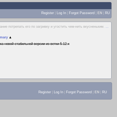
Register
|
Log In
|
Forgot Password
|
EN
|
RU
ие потрепать его по загривку и угостить чем-нить вкусненьким.
...
mary
▲
ка новой стабильной версии из ветки 5.12.x
Register
|
Log In
|
Forgot Password
|
EN
|
RU