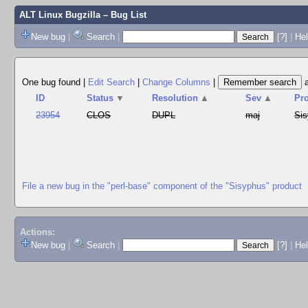
ALT Linux Bugzilla
– Bug List
New bug
|
Search
|
[?]
|
Hel
One bug found
|
Edit Search
|
Change Columns
|
ID
Status
▼
Resolution
▲
Sev
▲
Pr
23954
CLOS
DUPL
maj
Si
File a new bug in the "perl-base" component of the "Sisyphus" product
Actions:
New bug
|
Search
|
[?]
|
He