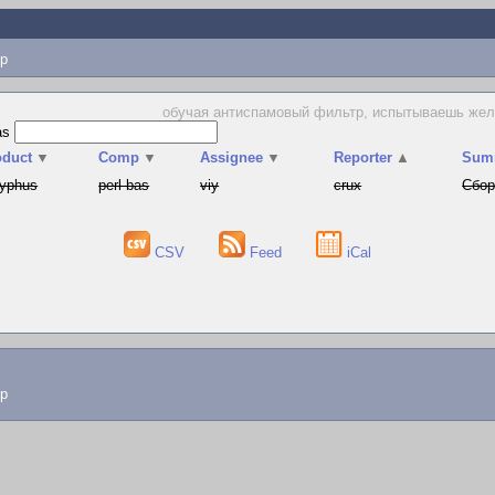
p
обучая антиспамовый фильтр, испытываешь желан
as
oduct
▼
Comp
▼
Assignee
▼
Reporter
▲
Sum
syphus
perl-bas
viy
crux
Сбор
CSV
Feed
iCal
lp