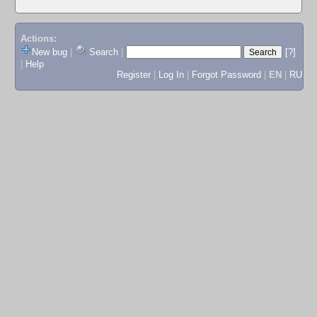
Actions:
New bug
|
Search
|
[?]
|
Help
Register
|
Log In
|
Forgot Password
|
EN
|
RU