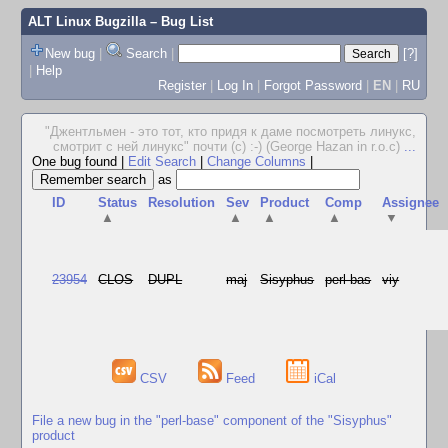
ALT Linux Bugzilla
– Bug List
New bug
|
Search
|
[?]
|
Help
Register
|
Log In
|
Forgot Password
|
EN
|
RU
"Джентльмен - это тот, кто придя к даме посмотреть линукс,
смотрит с ней линукс" почти (с) :-) (George Hazan in r.o.c)
...
One bug found
|
Edit Search
|
Change Columns
|
as
ID
Status
Resolution
Sev
Product
Comp
Assignee
▲
▲
▲
▲
▼
23954
CLOS
DUPL
maj
Sisyphus
perl-bas
viy
CSV
Feed
iCal
File a new bug in the "perl-base" component of the "Sisyphus"
product