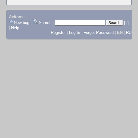
Actions:
New bug
|
Search
|
[?]
|
Help
Register
|
Log In
|
Forgot Password
|
EN
|
RU