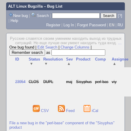
ALT Linux Bugzilla
– Bug List
New bug
|
Search
|
[?]
|
Help
Register
|
Log In
|
Forgot Password
|
EN
|
RU
Русские славятся своим умением находить выход из трудных
ситуаций. Но еще лучше они умеют находить туда вход.
...
One bug found
|
Edit Search
|
Change Columns
|
as
ID
Status
Resolution
Sev
Product
Comp
Assignee
▼
▼
▲
▲
23954
CLOS
DUPL
maj
Sisyphus
perl-bas
viy
CSV
Feed
iCal
File a new bug in the "perl-base" component of the "Sisyphus"
product