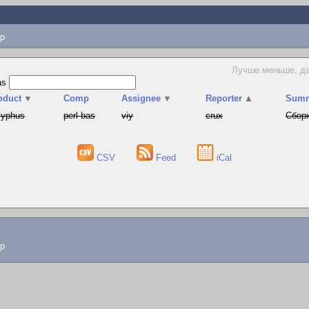
p
Лучше меньше, да
as
oduct
▼
Comp
Assignee
▼
Reporter
▲
Sum
syphus
perl-bas
viy
crux
Сборк
CSV
Feed
iCal
lp