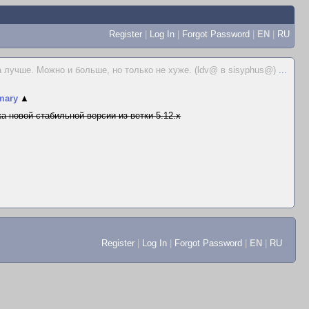
Register
|
Log In
|
Forgot Password
|
EN
|
RU
 лучше. Можно и больше, но только не хуже. (ldv@ в sisyphus@)
...
mary
▲
а новой стабильной версии из ветки 5.12.x
Register
|
Log In
|
Forgot Password
|
EN
|
RU