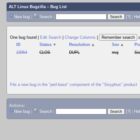
ALT Linux Bugzilla
– Bug List
New bug
|
Search
|
[?]
|
Hel
One bug found
|
Edit Search
|
Change Columns
|
ID
Status
▼
Resolution
▲
Sev
▲
Pr
23954
CLOS
DUPL
maj
Si
File a new bug in the "perl-base" component of the "Sisyphus" product
Actions:
New bug
|
Search
|
[?]
|
He