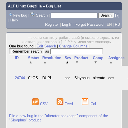
ALT Linux Bugzilla
– Bug List
New bug
|
Search
|
[?]
|
Help
Register
|
Log In
|
Forgot Password
|
EN
|
RU
---: если хотите угробить свой (в смысле сделать из
инсталяции слакварь) [...] ***: у меня уже слакварь...
...
One bug found
|
Edit Search
|
Change Columns
|
as
ID
Status
Resolution
Sev
Product
Comp
Assignee
▲
▲
▲
▼
▼
▲
24744
CLOS
DUPL
nor
Sisyphus
alterato
cas
CSV
Feed
iCal
File a new bug in the "alterator-packages" component of the
"Sisyphus" product