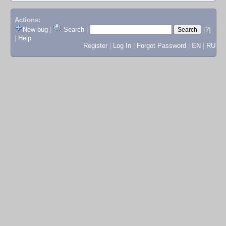
Actions:
New bug
|
Search
|
[?]
|
Help
Register
|
Log In
|
Forgot Password
|
EN
|
RU