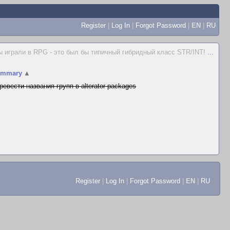
Register
|
Log In
|
Forgot Password
|
EN
|
RU
 играли в RPG - это был бы типичный гибридный класс STR/INT!
...
ummary
▲
ревести названия групп в alterator-packages
Register
|
Log In
|
Forgot Password
|
EN
|
RU