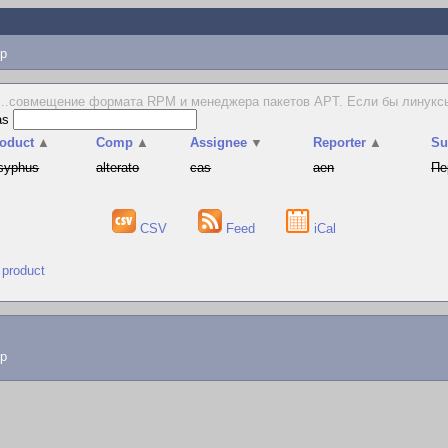
p
...совмещение формата RPM и менеджера пакетов APT. Если бы линуксы
as
oduct
▲
Comp
▲
Assignee
▼
Reporter
▲
S
syphus
alterato
cas
aen
Пе
CSV
Feed
iCal
 product
lp