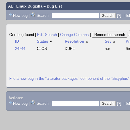
ALT Linux Bugzilla
– Bug List
New bug
|
Search
|
[?]
|
Hel
One bug found
|
Edit Search
|
Change Columns
|
ID
Status
▼
Resolution
▲
Sev
▲
Pr
24744
CLOS
DUPL
nor
Si
File a new bug in the "alterator-packages" component of the "Sisyphus"
Actions:
New bug
|
Search
|
[?]
|
He