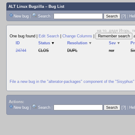
ALT Linux Bugzilla
– Bug List
New bug
|
Search
|
[?]
|
Hel
на то, дядя Игорь, т
One bug found
|
Edit Search
|
Change Columns
|
ID
Status
▼
Resolution
▼
Sev
▼
Pr
24744
CLOS
DUPL
nor
Si
File a new bug in the "alterator-packages" component of the "Sisyphus"
Actions:
New bug
|
Search
|
[?]
|
He