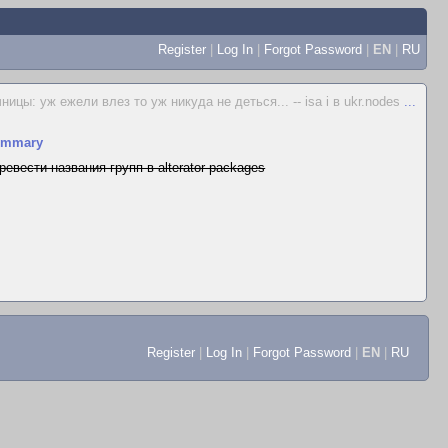
Register
|
Log In
|
Forgot Password
|
EN
|
RU
ицы: уж ежели влез то уж никуда не деться... -- isa i в ukr.nodes
...
ummary
ревести названия групп в alterator-packages
Register
|
Log In
|
Forgot Password
|
EN
|
RU