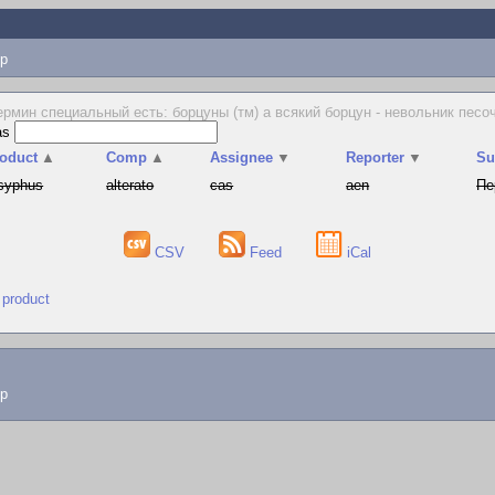
p
ермин специальный есть: борцуны (тм) а всякий борцун - невольник песочн
as
oduct
▲
Comp
▲
Assignee
▼
Reporter
▼
S
syphus
alterato
cas
aen
Пе
CSV
Feed
iCal
 product
lp