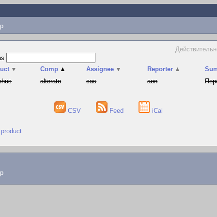
p
Действительн
as
uct
▼
Comp
▲
Assignee
▼
Reporter
▲
Su
phus
alterato
cas
aen
Пер
CSV
Feed
iCal
 product
lp