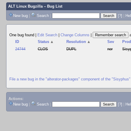
ALT Linux Bugzilla
– Bug List
New bug
|
Search
|
[?]
|
Hel
One bug found
|
Edit Search
|
Change Columns
|
ID
Status
▲
Resolution
▲
Sev
Prod
24744
CLOS
DUPL
nor
Sisy
File a new bug in the "alterator-packages" component of the "Sisyphus"
Actions:
New bug
|
Search
|
[?]
|
He