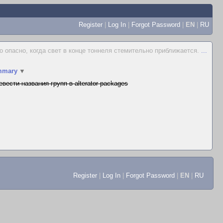
Register
|
Log In
|
Forgot Password
|
EN
|
RU
о опасно, когда свет в конце тоннеля стемительно приближается.
...
mmary
▼
евести названия групп в alterator-packages
Register
|
Log In
|
Forgot Password
|
EN
|
RU