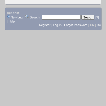
Actions:
New bug
|
Search
|
[?]
|
Help
Register
|
Log In
|
Forgot Password
|
EN
|
RU