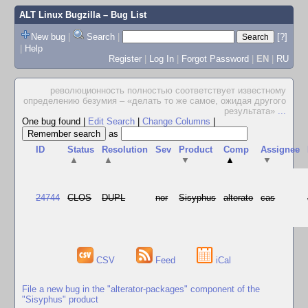
ALT Linux Bugzilla
– Bug List
New bug
|
Search
|
[?]
|
Help
Register
|
Log In
|
Forgot Password
|
EN
|
RU
революционность полностью соответствует известному
определению безумия – «делать то же самое, ожидая другого
результата»
...
One bug found
|
Edit Search
|
Change Columns
|
as
ID
Status
Resolution
Sev
Product
Comp
Assignee
▲
▲
▼
▲
▼
24744
CLOS
DUPL
nor
Sisyphus
alterato
cas
CSV
Feed
iCal
File a new bug in the "alterator-packages" component of the
"Sisyphus" product