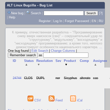
ALT Linux Bugzilla
– Bug List
New bug
|
Search
|
[?]
|
Help
Register
|
Log In
|
Forgot Password
|
EN
|
RU
К примеру, отечественная разработка -- "Программирование
снизу вверх наискосок (свн)" -- сокрушительный удар по
"структурному", "модульному", "восходящему" и
"нисходящему" программированию; а кроме того, неплохо
демонстрирует особенности национального характера.
...
One bug found
|
Edit Search
|
Change Columns
|
as
ID
Status
Resolution
Sev
Product
Comp
Assignee
▲
▼
▼
▲
24744
CLOS
DUPL
nor
Sisyphus
alterato
cas
CSV
Feed
iCal