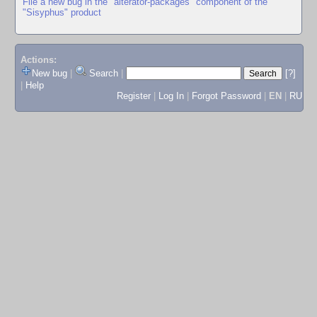
File a new bug in the "alterator-packages" component of the
"Sisyphus" product
Actions:
New bug
|
Search
|
[?]
|
Help
Register
|
Log In
|
Forgot Password
|
EN
|
RU