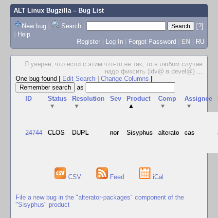
ALT Linux Bugzilla
– Bug List
New bug
|
Search
|
[?]
|
Help
Register
|
Log In
|
Forgot Password
|
EN
|
RU
Я уверен, что если с этим что-то не так, то в любом случае
надо фиксить (ldv@ в devel@)
...
One bug found
|
Edit Search
|
Change Columns
|
as
ID
Status
Resolution
Sev
Product
Comp
Assignee
▼
▼
▲
▼
▼
24744
CLOS
DUPL
nor
Sisyphus
alterato
cas
CSV
Feed
iCal
File a new bug in the "alterator-packages" component of the
"Sisyphus" product