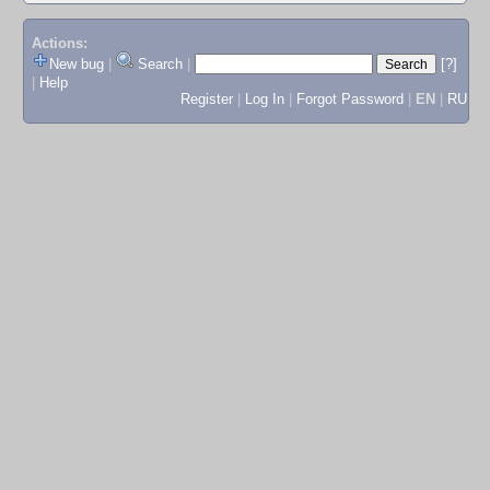
Actions:
New bug
|
Search
|
[?]
|
Help
Register
|
Log In
|
Forgot Password
|
EN
|
RU