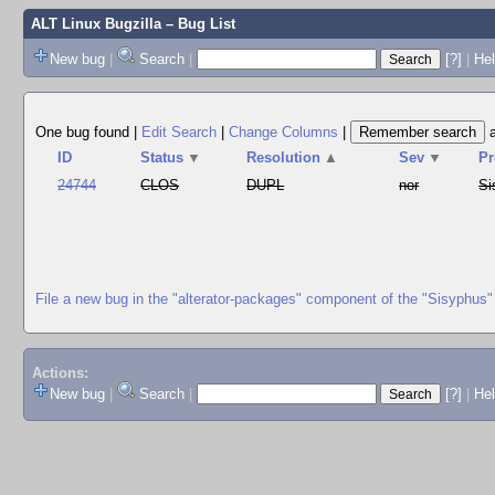
ALT Linux Bugzilla
– Bug List
New bug
|
Search
|
[?]
|
Hel
One bug found
|
Edit Search
|
Change Columns
|
ID
Status
▼
Resolution
▲
Sev
▼
Pr
24744
CLOS
DUPL
nor
Si
File a new bug in the "alterator-packages" component of the "Sisyphus"
Actions:
New bug
|
Search
|
[?]
|
He