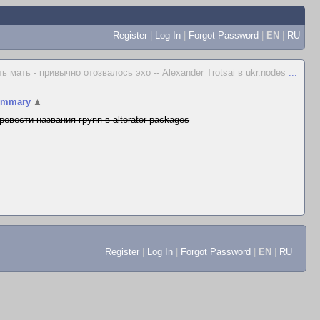
Register
|
Log In
|
Forgot Password
|
EN
|
RU
 мать - привычно отозвалось эхо -- Alexander Trotsai в ukr.nodes
...
ummary
▲
ревести названия групп в alterator-packages
Register
|
Log In
|
Forgot Password
|
EN
|
RU