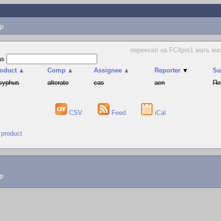
p
переехал на FC4pre1 мать мать
as
oduct
▲
Comp
▲
Assignee
▲
Reporter
▼
S
syphus
alterato
cas
aen
Пе
CSV
Feed
iCal
 product
lp