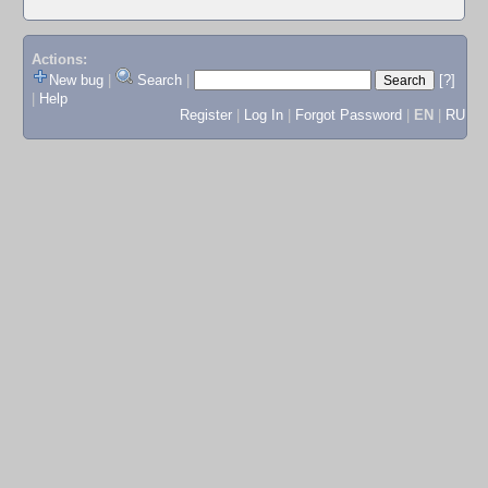
Actions:
New bug
|
Search
|
[?]
|
Help
Register
|
Log In
|
Forgot Password
|
EN
|
RU