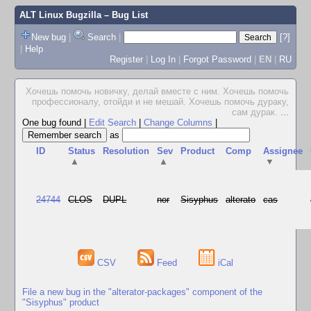
ALT Linux Bugzilla
– Bug List
New bug
|
Search
|
[?]
|
Help
Register
|
Log In
|
Forgot Password
|
EN
|
RU
Хочешь помочь новичку, делай вместе с ним. Хочешь помочь
профессионалу, отойди и не мешай. Хочешь помочь дураку,
сам дурак.
...
One bug found
|
Edit Search
|
Change Columns
|
as
ID
Status
Resolution
Sev
Product
Comp
Assignee
▲
▲
▼
24744
CLOS
DUPL
nor
Sisyphus
alterato
cas
CSV
Feed
iCal
File a new bug in the "alterator-packages" component of the
"Sisyphus" product