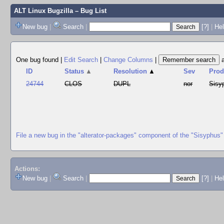
ALT Linux Bugzilla
– Bug List
New bug
|
Search
|
[?]
|
Hel
One bug found
|
Edit Search
|
Change Columns
|
ID
Status
▲
Resolution
▲
Sev
Prod
24744
CLOS
DUPL
nor
Sisy
File a new bug in the "alterator-packages" component of the "Sisyphus"
Actions:
New bug
|
Search
|
[?]
|
He