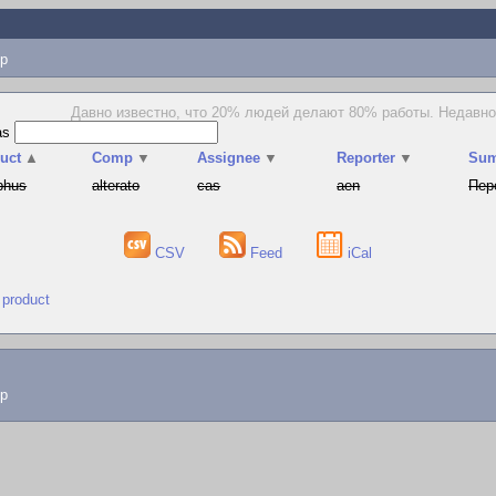
p
Давно известно, что 20% людей делают 80% работы. Недавно 
as
uct
▲
Comp
▼
Assignee
▼
Reporter
▼
Su
phus
alterato
cas
aen
Пер
CSV
Feed
iCal
 product
lp