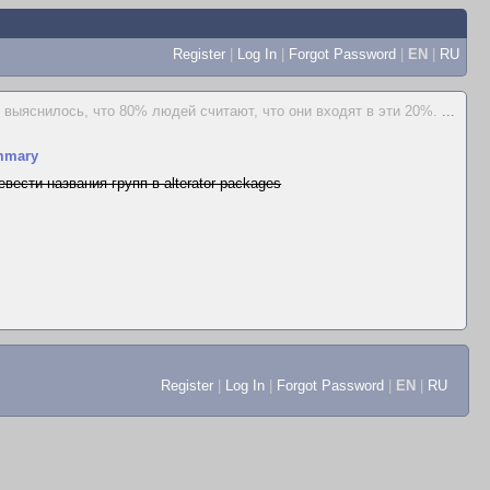
Register
|
Log In
|
Forgot Password
|
EN
|
RU
выяснилось, что 80% людей считают, что они входят в эти 20%.
...
mmary
евести названия групп в alterator-packages
Register
|
Log In
|
Forgot Password
|
EN
|
RU