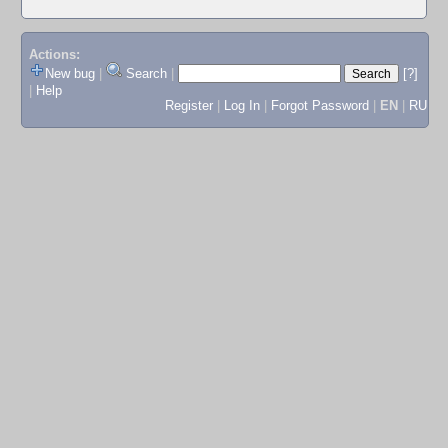
Actions:
New bug
|
Search
|
[?]
|
Help
Register
|
Log In
|
Forgot Password
|
EN
|
RU