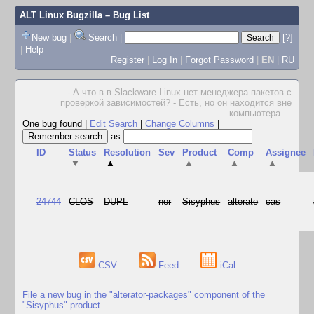
ALT Linux Bugzilla
– Bug List
New bug
|
Search
|
[?]
|
Help
Register
|
Log In
|
Forgot Password
|
EN
|
RU
- А что в в Slackware Linux нет менеджера пакетов с
проверкой зависимостей? - Есть, но он находится вне
компьютера
...
One bug found
|
Edit Search
|
Change Columns
|
as
ID
Status
Resolution
Sev
Product
Comp
Assignee
▼
▲
▲
▲
▲
24744
CLOS
DUPL
nor
Sisyphus
alterato
cas
CSV
Feed
iCal
File a new bug in the "alterator-packages" component of the
"Sisyphus" product