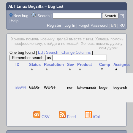
ALT Linux Bugzilla
– Bug List
New bug
|
Search
|
[?]
|
Help
Register
|
Log In
|
Forgot Password
|
EN
|
RU
Хочешь помочь новичку, делай вместе с ним. Хочешь помочь
профессионалу, отойди и не мешай. Хочешь помочь дураку,
сам дурак.
...
One bug found
|
Edit Search
|
Change Columns
|
as
ID
Status
Resolution
Sev
Product
Comp
Assignee
▲
▲
▲
▲
▼
▲
26944
CLOS
WONT
nor
Школьный
bugs
boyarsh
CSV
Feed
iCal