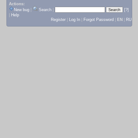
Actions:
New bug
|
Search
|
[?]
|
Help
Register
|
Log In
|
Forgot Password
|
EN
|
RU