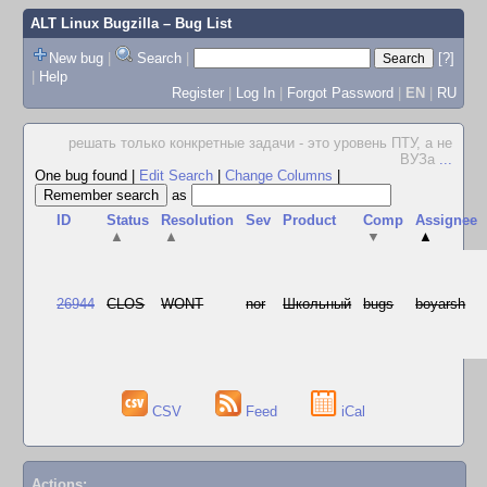
ALT Linux Bugzilla
– Bug List
New bug
|
Search
|
[?]
|
Help
Register
|
Log In
|
Forgot Password
|
EN
|
RU
решать только конкретные задачи - это уровень ПТУ, а не
ВУЗа
...
One bug found
|
Edit Search
|
Change Columns
|
as
ID
Status
Resolution
Sev
Product
Comp
Assignee
▲
▲
▼
▲
26944
CLOS
WONT
nor
Школьный
bugs
boyarsh
CSV
Feed
iCal
Actions: